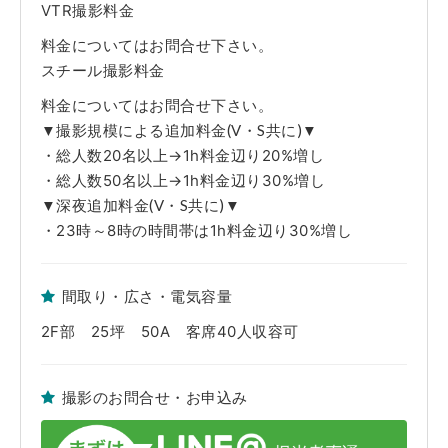
VTR撮影料金
※躯体・設備・什器・内装・家具・備品等の破損や汚損につきましては、
実費にて賠償を請求させていただきます。また万が一、弊社管理ロケセッ
ト及びロケハウスの実営業に支障がでた場合、その休業補償も併せて請求
料金についてはお問合せ下さい。
させていただきます。
スチール撮影料金
■免責事項
※当該Webサイト上のロケセット及びロケハウスの写真は弊社担当者が、
料金についてはお問合せ下さい。
取材時に撮影した時のものです。躯体・設備・什器・内装・家具・備品等
▼撮影規模による追加料金(V・S共に)▼
の仕様・配置に関しましては現状を優先とさせていただきます。ご了承く
ださい。
・総人数20名以上→1h料金辺り20%増し
※弊社管理ロケセット及びロケハウス使用中に発生した不測の事故や、天
変地異、火災、盗難および近隣工事等の騒音等で使用者側に生じた人・
・総人数50名以上→1h料金辺り30%増し
物・時間・金銭的な損害につきましては一切の責任を負えませんので予め
▼深夜追加料金(V・S共に)▼
ご了承下さい。
・23時～8時の時間帯は1h料金辺り30%増し
間取り・広さ・電気容量
2F部 25坪 50A 客席40人収容可
撮影のお問合せ・お申込み