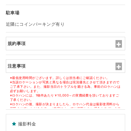
駐車場
近隣にコインパーキング有り
規約事項
注意事項
※最低使用時間がございます。詳しくは担当者にご確認ください。
※当該ロケーションが写真と異なる場合は現況優先とさせて頂きますので
ご了承下さい。また、撮影当日のトラブルを避ける為、事前のロケハンは
必ずお願いします。
※ロケハンには、1物件あたり￥10,000～の実費経費を頂いておりますご
了承ください。
※ロケハンの後、撮影が決まりましたら、ロケハン代金は撮影使用料から
相殺させていただきます。（内容によっては相殺しない場合もございます
ので担当者にご確認ください）
※但し、決定物件1件ごとに1件のロケハン代金になります。
撮影料金
■原状回復
※撮影終了後、家具・備品等は全て元通りの配置に現状復帰して下さい。