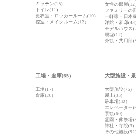
キッチン(15)
女性の部屋(12
トイレ(11)
ファミリーの部屋
更衣室・ロッカールーム(10)
一軒家・日本家
控室・メイクルーム(12)
洋館・豪邸(43
モデルハウス(2
廃墟(12)
外観・共用部(3
工場・倉庫(65)
大型施設・景観
工場(17)
大型施設(75)
倉庫(20)
屋上(35)
駐車場(32)
エレベーター(9
景観(60)
霊園・葬祭場(3
神社・寺院(3)
その他施設(92