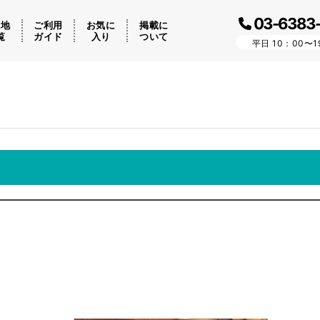
03-6383
ケ地
ご利用
お気に
掲載に
覧
ガイド
入り
ついて
平日 10：00〜1