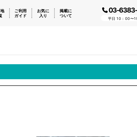
03-6383
ケ地
ご利用
お気に
掲載に
覧
ガイド
入り
ついて
平日 10：00〜1