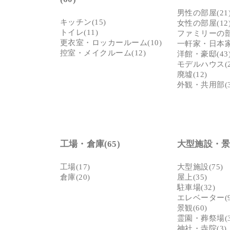
男性の部屋(21
キッチン(15)
女性の部屋(12
トイレ(11)
ファミリーの部屋
更衣室・ロッカールーム(10)
一軒家・日本家
控室・メイクルーム(12)
洋館・豪邸(43
モデルハウス(2
廃墟(12)
外観・共用部(3
工場・倉庫(65)
大型施設・景観
工場(17)
大型施設(75)
倉庫(20)
屋上(35)
駐車場(32)
エレベーター(9
景観(60)
霊園・葬祭場(3
神社・寺院(3)