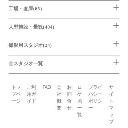
工場・倉庫(65)
大型施設・景観(404)
撮影用スタジオ(24)
全スタジオ一覧
トッ
ご利
FAQ
会
お
ロ
プライ
サ
プペ
用ガ
社
問
ケ
バシー
イ
ージ
イド
概
合
地
ポリシ
ト
要
せ
一
ー
マ
覧
ッ
プ