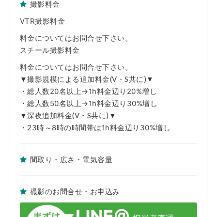
撮影料金
■原状回復
※撮影終了後、家具・備品等は全て元通りの配置に現状復帰して下さい。
VTR撮影料金
※躯体・設備・什器・内装・家具・備品等の破損や汚損につきましては、
実費にて賠償を請求させていただきます。また万が一、弊社管理ロケセッ
ト及びロケハウスの実営業に支障がでた場合、その休業補償も併せて請求
料金についてはお問合せ下さい。
させていただきます。
スチール撮影料金
■免責事項
※当該Webサイト上のロケセット及びロケハウスの写真は弊社担当者が、
料金についてはお問合せ下さい。
取材時に撮影した時のものです。躯体・設備・什器・内装・家具・備品等
▼撮影規模による追加料金(V・S共に)▼
の仕様・配置に関しましては現状を優先とさせていただきます。ご了承く
ださい。
・総人数20名以上→1h料金辺り20%増し
※弊社管理ロケセット及びロケハウス使用中に発生した不測の事故や、天
変地異、火災、盗難および近隣工事等の騒音等で使用者側に生じた人・
・総人数50名以上→1h料金辺り30%増し
物・時間・金銭的な損害につきましては一切の責任を負えませんので予め
▼深夜追加料金(V・S共に)▼
ご了承下さい。
・23時～8時の時間帯は1h料金辺り30%増し
間取り・広さ・電気容量
撮影のお問合せ・お申込み