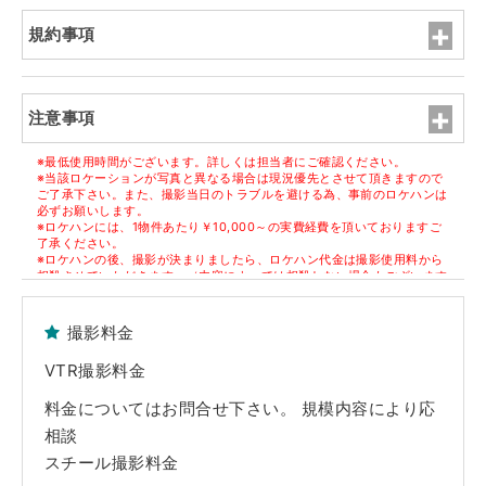
規約事項
注意事項
※最低使用時間がございます。詳しくは担当者にご確認ください。
※当該ロケーションが写真と異なる場合は現況優先とさせて頂きますので
ご了承下さい。また、撮影当日のトラブルを避ける為、事前のロケハンは
必ずお願いします。
※ロケハンには、1物件あたり￥10,000～の実費経費を頂いておりますご
了承ください。
※ロケハンの後、撮影が決まりましたら、ロケハン代金は撮影使用料から
相殺させていただきます。（内容によっては相殺しない場合もございます
ので担当者にご確認ください）
※但し、決定物件1件ごとに1件のロケハン代金になります。
撮影料金
■原状回復
※撮影終了後、家具・備品等は全て元通りの配置に現状復帰して下さい。
VTR撮影料金
※躯体・設備・什器・内装・家具・備品等の破損や汚損につきましては、
実費にて賠償を請求させていただきます。また万が一、弊社管理ロケセッ
ト及びロケハウスの実営業に支障がでた場合、その休業補償も併せて請求
料金についてはお問合せ下さい。 規模内容により応
させていただきます。
相談
■免責事項
スチール撮影料金
※当該Webサイト上のロケセット及びロケハウスの写真は弊社担当者が、