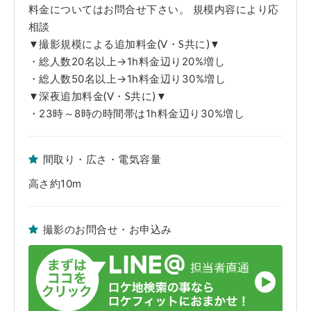
取材時に撮影した時のものです。躯体・設備・什器・内装・家具・備品等
料金についてはお問合せ下さい。 規模内容により応
の仕様・配置に関しましては現状を優先とさせていただきます。ご了承く
ださい。
相談
※弊社管理ロケセット及びロケハウス使用中に発生した不測の事故や、天
変地異、火災、盗難および近隣工事等の騒音等で使用者側に生じた人・
▼撮影規模による追加料金(V・S共に)▼
物・時間・金銭的な損害につきましては一切の責任を負えませんので予め
・総人数20名以上→1h料金辺り20%増し
ご了承下さい。
・総人数50名以上→1h料金辺り30%増し
▼深夜追加料金(V・S共に)▼
・23時～8時の時間帯は1h料金辺り30%増し
間取り・広さ・電気容量
高さ約10m
撮影のお問合せ・お申込み