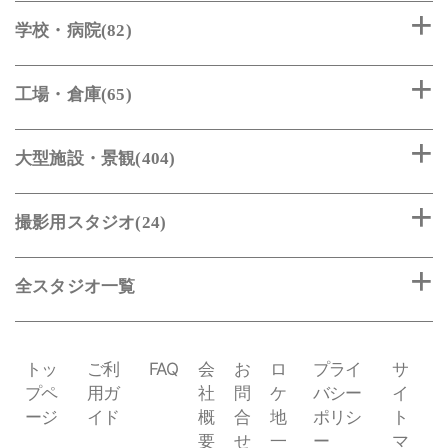
学校・病院(82)
工場・倉庫(65)
大型施設・景観(404)
撮影用スタジオ(24)
全スタジオ一覧
トッ
ご利
FAQ
会
お
ロ
プライ
サ
プペ
用ガ
社
問
ケ
バシー
イ
ージ
イド
概
合
地
ポリシ
ト
要
せ
一
ー
マ