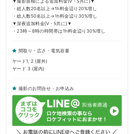
▼撮影規模による追加料金(V・S共に)▼
の仕様・配置に関しましては現状を優先とさせていただきます。ご了承く
ださい。
・総人数20名以上→1h料金辺り20%増し
※弊社管理ロケセット及びロケハウス使用中に発生した不測の事故や、天
変地異、火災、盗難および近隣工事等の騒音等で使用者側に生じた人・
・総人数50名以上→1h料金辺り30%増し
物・時間・金銭的な損害につきましては一切の責任を負えませんので予め
▼深夜追加料金(V・S共に)▼
ご了承下さい。
・23時～8時の時間帯は1h料金辺り30%増し
間取り・広さ・電気容量
ヤード1, 2 (屋外)
ヤード 3 (屋内)
撮影のお問合せ・お申込み