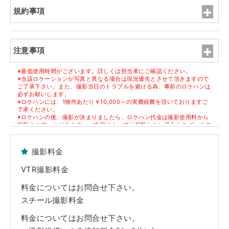
規約事項
注意事項
※最低使用時間がございます。詳しくは担当者にご確認ください。
※当該ロケーションが写真と異なる場合は現況優先とさせて頂きますので
ご了承下さい。また、撮影当日のトラブルを避ける為、事前のロケハンは
必ずお願いします。
※ロケハンには、1物件あたり￥10,000～の実費経費を頂いておりますご
了承ください。
※ロケハンの後、撮影が決まりましたら、ロケハン代金は撮影使用料から
相殺させていただきます。（内容によっては相殺しない場合もございます
ので担当者にご確認ください）
※但し、決定物件1件ごとに1件のロケハン代金になります。
撮影料金
■原状回復
※撮影終了後、家具・備品等は全て元通りの配置に現状復帰して下さい。
VTR撮影料金
※躯体・設備・什器・内装・家具・備品等の破損や汚損につきましては、
実費にて賠償を請求させていただきます。また万が一、弊社管理ロケセッ
ト及びロケハウスの実営業に支障がでた場合、その休業補償も併せて請求
料金についてはお問合せ下さい。
させていただきます。
スチール撮影料金
■免責事項
※当該Webサイト上のロケセット及びロケハウスの写真は弊社担当者が、
料金についてはお問合せ下さい。
取材時に撮影した時のものです。躯体・設備・什器・内装・家具・備品等