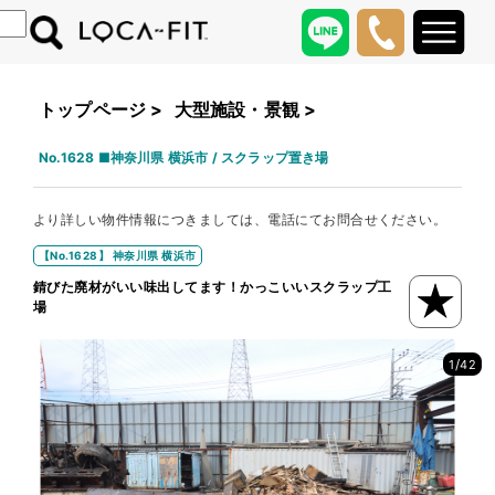
トップページ
>
大型施設・景観
>
No.1628 ■神奈川県 横浜市 / スクラップ置き場
より詳しい物件情報につきましては、電話にてお問合せください。
【No.1628】 神奈川県 横浜市
錆びた廃材がいい味出してます！かっこいいスクラップ工
場
/
1
42