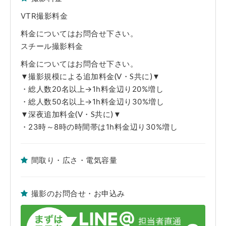
■原状回復
※撮影終了後、家具・備品等は全て元通りの配置に現状復帰して下さい。
VTR撮影料金
※躯体・設備・什器・内装・家具・備品等の破損や汚損につきましては、
実費にて賠償を請求させていただきます。また万が一、弊社管理ロケセッ
ト及びロケハウスの実営業に支障がでた場合、その休業補償も併せて請求
料金についてはお問合せ下さい。
させていただきます。
スチール撮影料金
■免責事項
※当該Webサイト上のロケセット及びロケハウスの写真は弊社担当者が、
料金についてはお問合せ下さい。
取材時に撮影した時のものです。躯体・設備・什器・内装・家具・備品等
▼撮影規模による追加料金(V・S共に)▼
の仕様・配置に関しましては現状を優先とさせていただきます。ご了承く
ださい。
・総人数20名以上→1h料金辺り20%増し
※弊社管理ロケセット及びロケハウス使用中に発生した不測の事故や、天
変地異、火災、盗難および近隣工事等の騒音等で使用者側に生じた人・
・総人数50名以上→1h料金辺り30%増し
物・時間・金銭的な損害につきましては一切の責任を負えませんので予め
▼深夜追加料金(V・S共に)▼
ご了承下さい。
・23時～8時の時間帯は1h料金辺り30%増し
間取り・広さ・電気容量
撮影のお問合せ・お申込み