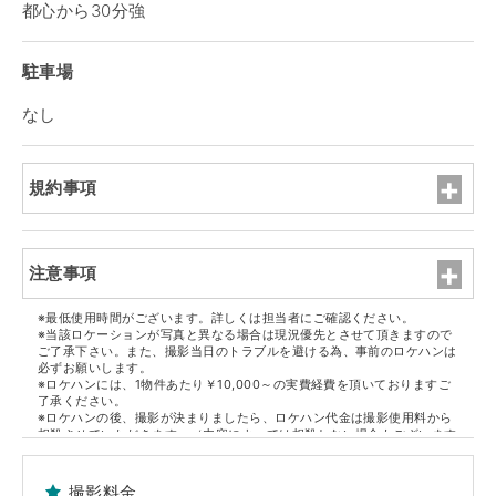
都心から30分強
駐車場
なし
規約事項
注意事項
※最低使用時間がございます。詳しくは担当者にご確認ください。
※当該ロケーションが写真と異なる場合は現況優先とさせて頂きますので
ご了承下さい。また、撮影当日のトラブルを避ける為、事前のロケハンは
必ずお願いします。
※ロケハンには、1物件あたり￥10,000～の実費経費を頂いておりますご
了承ください。
※ロケハンの後、撮影が決まりましたら、ロケハン代金は撮影使用料から
相殺させていただきます。（内容によっては相殺しない場合もございます
ので担当者にご確認ください）
※但し、決定物件1件ごとに1件のロケハン代金になります。
撮影料金