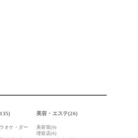
35)
美容・エステ(26)
ラオケ・ダー
美容室(9)
理容店(6)