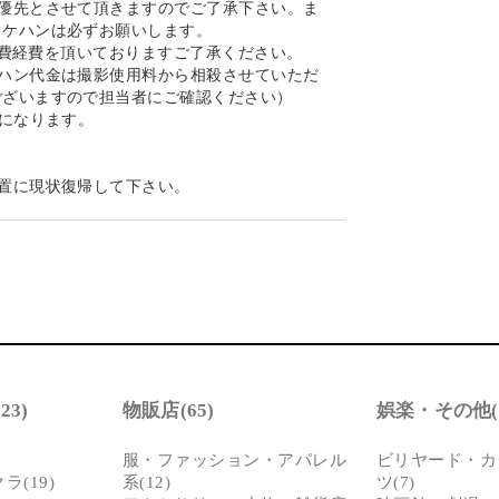
優先とさせて頂きますのでご了承下さい。ま
ロケハンは必ずお願いします。
の実費経費を頂いておりますご了承ください。
ハン代金は撮影使用料から相殺させていただ
ございますので担当者にご確認ください）
金になります。
置に現状復帰して下さい。
損や汚損につきましては、実費にて賠償を請
理ロケセット及びロケハウスの実営業に支障が
いただきます。
ウスの写真は弊社担当者が、取材時に撮影した
具・備品等の仕様・配置に関しましては現状を
。
発生した不測の事故や、天変地異、火災、盗
じた人・物・時間・金銭的な損害につきまして
3)
物販店(65)
娯楽・その他(1
さい。
服・ファッション・アパレル
ビリヤード・カ
(19)
系(12)
ツ(7)