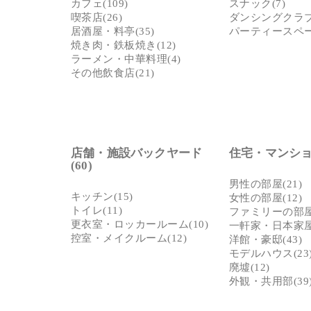
カフェ(109)
スナック(7)
喫茶店(26)
ダンシングクラブ(
居酒屋・料亭(35)
パーティースペース
焼き肉・鉄板焼き(12)
ラーメン・中華料理(4)
その他飲食店(21)
店舗・施設バックヤード
住宅・マンション
(60)
男性の部屋(21)
キッチン(15)
女性の部屋(12)
トイレ(11)
ファミリーの部屋(
更衣室・ロッカールーム(10)
一軒家・日本家屋
控室・メイクルーム(12)
洋館・豪邸(43)
モデルハウス(23
廃墟(12)
外観・共用部(39