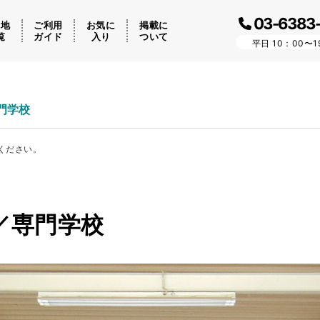
03-6383
ケ地
ご利用
お気に
掲載に
覧
ガイド
入り
ついて
平日 10：00〜1
専門学校
ください。
県／専門学校