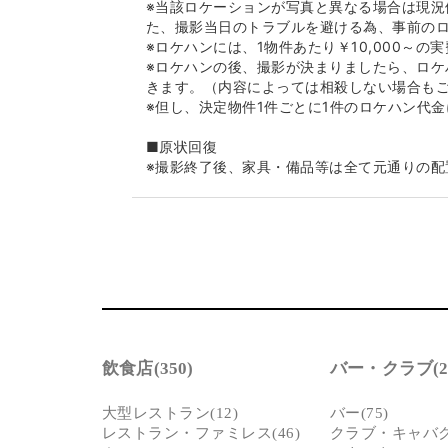
※当該ロケーションが写真と異なる場合は現況
た、撮影当日のトラブルを避ける為、事前の
※ロケハンには、1物件あたり￥10,000～
※ロケハンの後、撮影が決まりましたら、ロケ
きます。（内容によっては相殺しない場合も
※但し、決定物件1件ごとに1件のロケハン代
■原状回復
※撮影終了後、家具・備品等は全て元通りの配
※躯体・設備・什器・内装・家具・備品等の破
求させていただきます。また万が一、弊社管
でた場合、その休業補償も併せて請求させて
■免責事項
※当該Webサイト上のロケセット及びロケハ
時のものです。躯体・設備・什器・内装・家
優先とさせていただきます。ご了承ください
※弊社管理ロケセット及びロケハウス使用中に
難および近隣工事等の騒音等で使用者側に生
飲食店(350)
バー・クラブ(22
は一切の責任を負えませんので予めご了承下
大型レストラン(12)
バー(75)
レストラン・ファミレス(46)
クラブ・キャバクラ