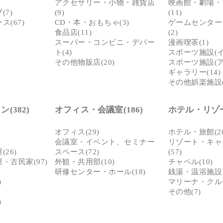
アクセサリー・小物・雑貨店
映画館・劇場・
7)
(9)
(11)
(67)
CD・本・おもちゃ(3)
ゲームセンター
食品店(11)
(2)
スーパー・コンビニ・デパー
漫画喫茶(1)
ト(4)
スポーツ施設(イン
その他物販店(20)
スポーツ施設(ア
ギャラリー(14)
その他娯楽施設(
(382)
オフィス・会議室(186)
ホテル・リゾート
オフィス(29)
ホテル・旅館(28
会議室・イベント、セミナー
リゾート・キャ
26)
スペース(72)
(57)
・古民家(97)
外観・共用部(10)
チャペル(10)
研修センター・ホール(18)
銭湯・温浴施設・
)
マリーナ・クルー
その他(7)
)