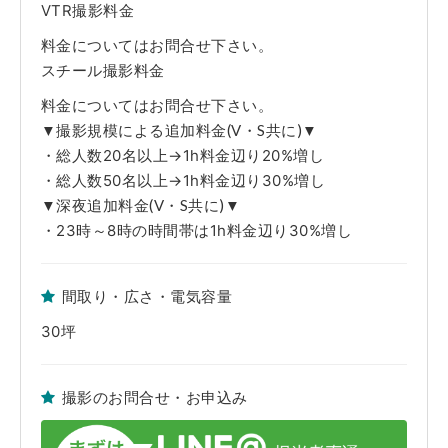
VTR撮影料金
※躯体・設備・什器・内装・家具・備品等の破損や汚損につきましては、
実費にて賠償を請求させていただきます。また万が一、弊社管理ロケセッ
ト及びロケハウスの実営業に支障がでた場合、その休業補償も併せて請求
料金についてはお問合せ下さい。
させていただきます。
スチール撮影料金
■免責事項
※当該Webサイト上のロケセット及びロケハウスの写真は弊社担当者が、
料金についてはお問合せ下さい。
取材時に撮影した時のものです。躯体・設備・什器・内装・家具・備品等
▼撮影規模による追加料金(V・S共に)▼
の仕様・配置に関しましては現状を優先とさせていただきます。ご了承く
ださい。
・総人数20名以上→1h料金辺り20%増し
※弊社管理ロケセット及びロケハウス使用中に発生した不測の事故や、天
変地異、火災、盗難および近隣工事等の騒音等で使用者側に生じた人・
・総人数50名以上→1h料金辺り30%増し
物・時間・金銭的な損害につきましては一切の責任を負えませんので予め
▼深夜追加料金(V・S共に)▼
ご了承下さい。
・23時～8時の時間帯は1h料金辺り30%増し
間取り・広さ・電気容量
30坪
撮影のお問合せ・お申込み