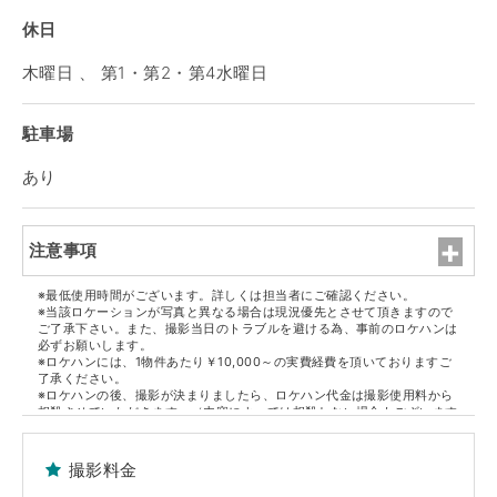
休日
木曜日 、 第1・第2・第4水曜日
駐車場
あり
注意事項
※最低使用時間がございます。詳しくは担当者にご確認ください。
※当該ロケーションが写真と異なる場合は現況優先とさせて頂きますので
ご了承下さい。また、撮影当日のトラブルを避ける為、事前のロケハンは
必ずお願いします。
※ロケハンには、1物件あたり￥10,000～の実費経費を頂いておりますご
了承ください。
※ロケハンの後、撮影が決まりましたら、ロケハン代金は撮影使用料から
相殺させていただきます。（内容によっては相殺しない場合もございます
ので担当者にご確認ください）
※但し、決定物件1件ごとに1件のロケハン代金になります。
撮影料金
■原状回復
※撮影終了後、家具・備品等は全て元通りの配置に現状復帰して下さい。