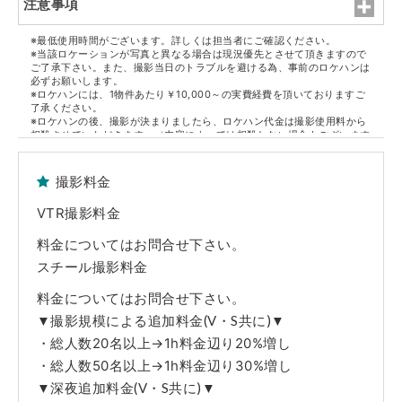
注意事項
※最低使用時間がございます。詳しくは担当者にご確認ください。
※当該ロケーションが写真と異なる場合は現況優先とさせて頂きますので
ご了承下さい。また、撮影当日のトラブルを避ける為、事前のロケハンは
必ずお願いします。
※ロケハンには、1物件あたり￥10,000～の実費経費を頂いておりますご
了承ください。
※ロケハンの後、撮影が決まりましたら、ロケハン代金は撮影使用料から
相殺させていただきます。（内容によっては相殺しない場合もございます
ので担当者にご確認ください）
※但し、決定物件1件ごとに1件のロケハン代金になります。
撮影料金
■原状回復
※撮影終了後、家具・備品等は全て元通りの配置に現状復帰して下さい。
VTR撮影料金
※躯体・設備・什器・内装・家具・備品等の破損や汚損につきましては、
実費にて賠償を請求させていただきます。また万が一、弊社管理ロケセッ
ト及びロケハウスの実営業に支障がでた場合、その休業補償も併せて請求
料金についてはお問合せ下さい。
させていただきます。
スチール撮影料金
■免責事項
※当該Webサイト上のロケセット及びロケハウスの写真は弊社担当者が、
料金についてはお問合せ下さい。
取材時に撮影した時のものです。躯体・設備・什器・内装・家具・備品等
▼撮影規模による追加料金(V・S共に)▼
の仕様・配置に関しましては現状を優先とさせていただきます。ご了承く
ださい。
・総人数20名以上→1h料金辺り20%増し
※弊社管理ロケセット及びロケハウス使用中に発生した不測の事故や、天
変地異、火災、盗難および近隣工事等の騒音等で使用者側に生じた人・
・総人数50名以上→1h料金辺り30%増し
物・時間・金銭的な損害につきましては一切の責任を負えませんので予め
▼深夜追加料金(V・S共に)▼
ご了承下さい。