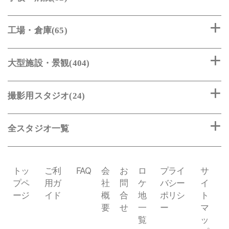
工場・倉庫(65)
大型施設・景観(404)
撮影用スタジオ(24)
全スタジオ一覧
トッ
ご利
FAQ
会
お
ロ
プライ
サ
プペ
用ガ
社
問
ケ
バシー
イ
ージ
イド
概
合
地
ポリシ
ト
要
せ
一
ー
マ
覧
ッ