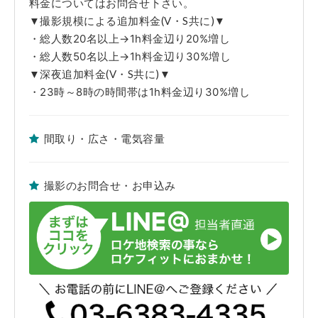
※当該Webサイト上のロケセット及びロケハウスの写真は弊社担当者が、
料金についてはお問合せ下さい。
取材時に撮影した時のものです。躯体・設備・什器・内装・家具・備品等
▼撮影規模による追加料金(V・S共に)▼
の仕様・配置に関しましては現状を優先とさせていただきます。ご了承く
ださい。
・総人数20名以上→1h料金辺り20%増し
※弊社管理ロケセット及びロケハウス使用中に発生した不測の事故や、天
変地異、火災、盗難および近隣工事等の騒音等で使用者側に生じた人・
・総人数50名以上→1h料金辺り30%増し
物・時間・金銭的な損害につきましては一切の責任を負えませんので予め
▼深夜追加料金(V・S共に)▼
ご了承下さい。
・23時～8時の時間帯は1h料金辺り30%増し
間取り・広さ・電気容量
撮影のお問合せ・お申込み