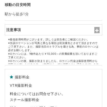
移動の目安時間
駅から徒歩1分
注意事項
※最低使用時間がございます。詳しくは担当者にご確認ください。
※当該ロケーションが写真と異なる場合は現況優先とさせて頂きますので
ご了承下さい。また、撮影当日のトラブルを避ける為、事前のロケハンは
必ずお願いします。
※ロケハンには、1物件あたり￥10,000～の実費経費を頂いておりますご
了承ください。
※ロケハンの後、撮影が決まりましたら、ロケハン代金は撮影使用料から
相殺させていただきます。（内容によっては相殺しない場合もございます
ので担当者にご確認ください）
※但し、決定物件1件ごとに1件のロケハン代金になります。
撮影料金
■原状回復
※撮影終了後、家具・備品等は全て元通りの配置に現状復帰して下さい。
VTR撮影料金
※躯体・設備・什器・内装・家具・備品等の破損や汚損につきましては、
実費にて賠償を請求させていただきます。また万が一、弊社管理ロケセッ
ト及びロケハウスの実営業に支障がでた場合、その休業補償も併せて請求
料金についてはお問合せ下さい。
させていただきます。
スチール撮影料金
■免責事項