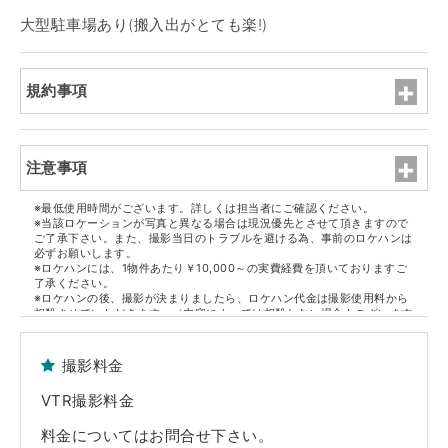
大型駐車場あり(搬入出がとても楽!)
規約事項
注意事項
※最低使用時間がございます。詳しくは担当者にご確認ください。
※当該ロケーションが写真と異なる場合は現況優先とさせて頂きますので
ご了承下さい。また、撮影当日のトラブルを避ける為、事前のロケハンは
必ずお願いします。
※ロケハンには、1物件あたり￥10,000～の実費経費を頂いておりますご
了承ください。
※ロケハンの後、撮影が決まりましたら、ロケハン代金は撮影使用料から
相殺させていただきます。（内容によっては相殺しない場合もございます
ので担当者にご確認ください）
※但し、決定物件1件ごとに1件のロケハン代金になります。
撮影料金
■原状回復
※撮影終了後、家具・備品等は全て元通りの配置に現状復帰して下さい。
VTR撮影料金
※躯体・設備・什器・内装・家具・備品等の破損や汚損につきましては、
実費にて賠償を請求させていただきます。また万が一、弊社管理ロケセッ
ト及びロケハウスの実営業に支障がでた場合、その休業補償も併せて請求
料金についてはお問合せ下さい。