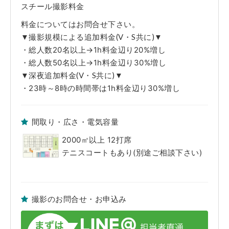
させていただきます。
スチール撮影料金
■免責事項
※当該Webサイト上のロケセット及びロケハウスの写真は弊社担当者が、
料金についてはお問合せ下さい。
取材時に撮影した時のものです。躯体・設備・什器・内装・家具・備品等
▼撮影規模による追加料金(V・S共に)▼
の仕様・配置に関しましては現状を優先とさせていただきます。ご了承く
ださい。
・総人数20名以上→1h料金辺り20%増し
※弊社管理ロケセット及びロケハウス使用中に発生した不測の事故や、天
変地異、火災、盗難および近隣工事等の騒音等で使用者側に生じた人・
・総人数50名以上→1h料金辺り30%増し
物・時間・金銭的な損害につきましては一切の責任を負えませんので予め
▼深夜追加料金(V・S共に)▼
ご了承下さい。
・23時～8時の時間帯は1h料金辺り30%増し
間取り・広さ・電気容量
2000㎡以上 12打席
テニスコートもあり(別途ご相談下さい)
撮影のお問合せ・お申込み