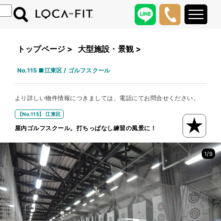
トップページ
>
大型施設・景観
>
No.115 ■江東区 / ゴルフスクール
より詳しい物件情報につきましては、電話にてお問合せください。
【No.115】 江東区
屋内ゴルフスクール。打ちっぱなし練習の風景に！
/
1
9