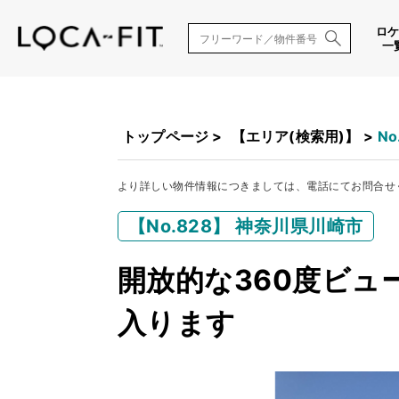
ロ
一
トップページ
>
【エリア(検索用)】
>
N
より詳しい物件情報につきましては、電話にてお問合せ
【No.828】 神奈川県川崎市
開放的な360度ビ
入ります