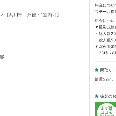
料金につい
スチール撮
ション 【共用部・外観・1室内可】
料金につい
▼撮影規模
・総人数20
・総人数50
▼深夜追加料
・23時～8
能
間取り
部屋52㎡、
撮影の