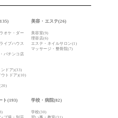
35)
美容・エステ(26)
ラオケ・ダー
美容室(9)
理容店(6)
ライブハウス
エステ・ネイルサロン(1)
マッサージ・整骨院(7)
・パチンコ店
ドア)(33)
ウトドア)(10)
20)
(193)
学校・病院(82)
)
学校(30)
ンプ場・別荘
習い事・教室(31)