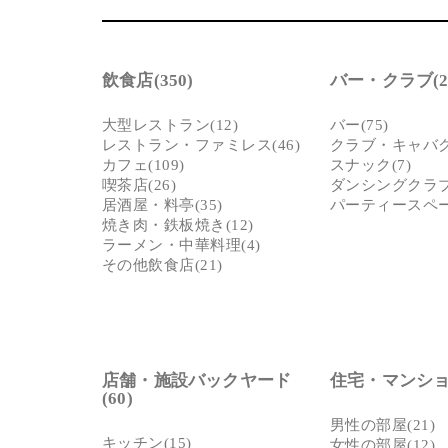
時のものです。躯体・設備・什器・内装・家
優先とさせていただきます。ご了承ください
※弊社管理ロケセット及びロケハウス使用中に
難および近隣工事等の騒音等で使用者側に生
飲食店(350)
バー・クラブ(22
は一切の責任を負えませんので予めご了承下
大型レストラン(12)
バー(75)
レストラン・ファミレス(46)
クラブ・キャバクラ
カフェ(109)
スナック(7)
喫茶店(26)
ダンシングクラブ(
居酒屋・料亭(35)
パーティースペース
焼き肉・鉄板焼き(12)
ラーメン・中華料理(4)
その他飲食店(21)
店舗・施設バックヤード
住宅・マンション
(60)
男性の部屋(21)
キッチン(15)
女性の部屋(12)