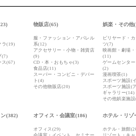
具・備品等の仕様・配置に関しましては現状を
。
発生した不測の事故や、天変地異、火災、盗
じた人・物・時間・金銭的な損害につきまして
3)
物販店(65)
娯楽・その他(1
さい。
服・ファッション・アパレル
ビリヤード・カ
(19)
系(12)
ツ(7)
アクセサリー・小物・雑貨店
映画館・劇場・
7)
(9)
(11)
(67)
CD・本・おもちゃ(3)
ゲームセンター
食品店(11)
(2)
スーパー・コンビニ・デパー
漫画喫茶(1)
ト(4)
スポーツ施設(イン
その他物販店(20)
スポーツ施設(ア
ギャラリー(14)
その他娯楽施設(
(382)
オフィス・会議室(186)
ホテル・リゾート
オフィス(29)
ホテル・旅館(28
会議室・イベント、セミナー
リゾート・キャ