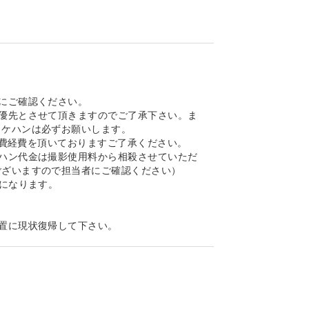
にご確認ください。
優先とさせて頂きますのでご了承下さい。ま
ロケハンは必ずお願いします。
の実費経費を頂いておりますご了承ください。
ハン代金は撮影使用料から相殺させていただ
ございますので担当者にご確認ください）
金になります。
置に現状復帰して下さい。
損や汚損につきましては、実費にて賠償を請
理ロケセット及びロケハウスの実営業に支障が
いただきます。
ウスの写真は弊社担当者が、取材時に撮影した