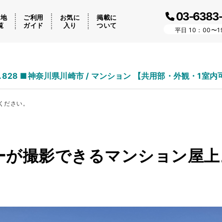
03-6383
ケ地
ご利用
お気に
掲載に
覧
ガイド
入り
ついて
平日 10：00〜1
o.828 ■神奈川県川崎市 / マンション 【共用部・外観・1室内
ください。
ューが撮影できるマンション屋