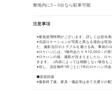
敷地内に5～6台なら駐車可能
注意事項
※最低使用時間がございます。詳しくは担当者
※当該ロケーションが写真と異なる場合は現況
た、撮影当日のトラブルを避ける為、事前の
※ロケハンには、1物件あたり￥10,000～
※ロケハンの後、撮影が決まりましたら、ロケ
きます。（内容によっては相殺しない場合も
※但し、決定物件1件ごとに1件のロケハン代
■原状回復
※撮影終了後、家具・備品等は全て元通りの配
※躯体・設備・什器・内装・家具・備品等の破
求させていただきます。また万が一、弊社管
でた場合、その休業補償も併せて請求させて
■免責事項
※当該Webサイト上のロケセット及びロケハ